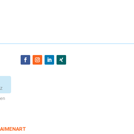
tz
men
AIMENART