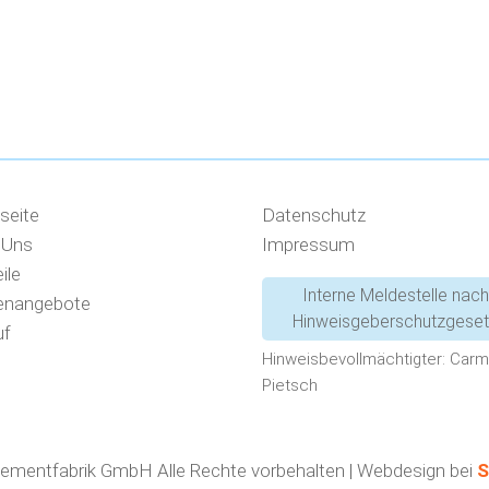
seite
Datenschutz
 Uns
Impressum
ile
Interne Meldestelle nach
lenangebote
Hinweisgeberschutzgese
uf
Hinweisbevollmächtigter: Car
Pietsch
lementfabrik GmbH Alle Rechte vorbehalten | Webdesign bei
S