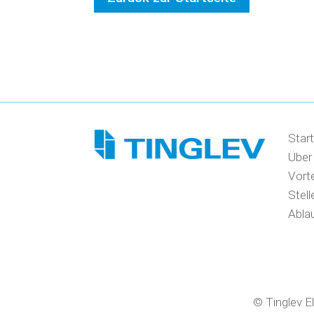
Start
Über
Vorte
Stel
Abla
© Tinglev E