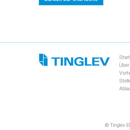
Start
Über
Vorte
Stel
Abla
© Tinglev E