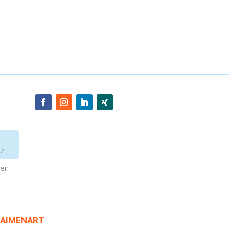
tz
men
AIMENART