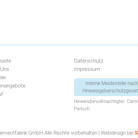
seite
Datenschutz
 Uns
Impressum
ile
Interne Meldestelle nach
lenangebote
Hinweisgeberschutzgese
uf
Hinweisbevollmächtigter: Car
Pietsch
lementfabrik GmbH Alle Rechte vorbehalten | Webdesign bei
S